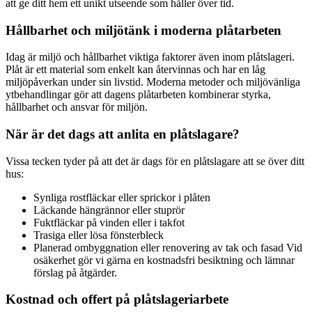
att ge ditt hem ett unikt utseende som håller över tid.
Hållbarhet och miljötänk i moderna plåtarbeten
Idag är miljö och hållbarhet viktiga faktorer även inom plåtslageri.
Plåt är ett material som enkelt kan återvinnas och har en låg
miljöpåverkan under sin livstid. Moderna metoder och miljövänliga
ytbehandlingar gör att dagens plåtarbeten kombinerar styrka,
hållbarhet och ansvar för miljön.
När är det dags att anlita en plåtslagare?
Vissa tecken tyder på att det är dags för en plåtslagare att se över ditt
hus:
Synliga rostfläckar eller sprickor i plåten
Läckande hängrännor eller stuprör
Fuktfläckar på vinden eller i takfot
Trasiga eller lösa fönsterbleck
Planerad ombyggnation eller renovering av tak och fasad Vid
osäkerhet gör vi gärna en kostnadsfri besiktning och lämnar
förslag på åtgärder.
Kostnad och offert på plåtslageriarbete