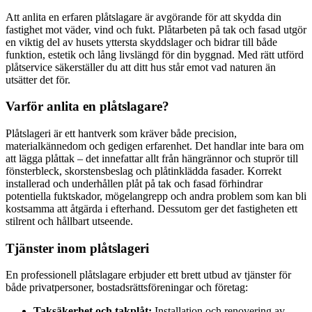
Att anlita en erfaren plåtslagare är avgörande för att skydda din
fastighet mot väder, vind och fukt. Plåtarbeten på tak och fasad utgör
en viktig del av husets yttersta skyddslager och bidrar till både
funktion, estetik och lång livslängd för din byggnad. Med rätt utförd
plåtservice säkerställer du att ditt hus står emot vad naturen än
utsätter det för.
Varför anlita en plåtslagare?
Plåtslageri är ett hantverk som kräver både precision,
materialkännedom och gedigen erfarenhet. Det handlar inte bara om
att lägga plåttak – det innefattar allt från hängrännor och stuprör till
fönsterbleck, skorstensbeslag och plåtinklädda fasader. Korrekt
installerad och underhållen plåt på tak och fasad förhindrar
potentiella fuktskador, mögelangrepp och andra problem som kan bli
kostsamma att åtgärda i efterhand. Dessutom ger det fastigheten ett
stilrent och hållbart utseende.
Tjänster inom plåtslageri
En professionell plåtslagare erbjuder ett brett utbud av tjänster för
både privatpersoner, bostadsrättsföreningar och företag:
Taksäkerhet och takplåt:
Installation och renovering av