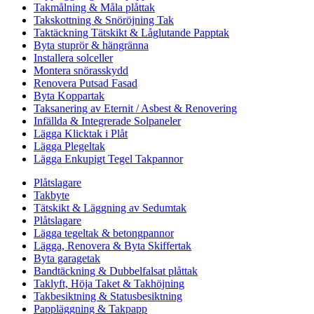
Takmålning & Måla plåttak
Takskottning & Snöröjning Tak
Taktäckning Tätskikt & Låglutande Papptak
Byta stuprör & hängränna
Installera solceller
Montera snörasskydd
Renovera Putsad Fasad
Byta Koppartak
Taksanering av Eternit / Asbest & Renovering
Infällda & Integrerade Solpaneler
Lägga Klicktak i Plåt
Lägga Plegeltak
Lägga Enkupigt Tegel Takpannor
Plåtslagare
Takbyte
Tätskikt & Läggning av Sedumtak
Plåtslagare
Lägga tegeltak & betongpannor
Lägga, Renovera & Byta Skiffertak
Byta garagetak
Bandtäckning & Dubbelfalsat plåttak
Taklyft, Höja Taket & Takhöjning
Takbesiktning & Statusbesiktning
Pappläggning & Takpapp