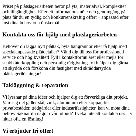
Priset på plåtslageriarbeten beror på yta, materialval, komplexitet
och tillgänglighet. Efter ett informationsmöte och genomgång på
plats får du en tydlig och konkurrenskraftig offert – anpassad efter
just dina behov och önskemål.
Kontakta oss för hjälp med plåtslageriarbeten
Behöver du lägga nytt plåttak, byta hängrännor eller få hjälp med
specialanpassade plåtdetaljer? Vänd dig till oss för professionell
service och hög kvalitet! Fyll i kontaktformuläret eller mejla för
snabb återkoppling och personlig rådgivning. Vi hjälper dig gärna
att skydda och försköna din fastighet med skräddarsydda
plåtslagerilösningar!
Takläggning & reparation
Vi lyssnar på dina idéer och hjälper dig att förverkliga ditt projekt.
Vare sig det gäller stål, zink, aluminium eller koppar, till
privatbostäder, trädgårdar eller industrifastigheter, kan vi möta dina
behov. Saknar du något i vårt utbud? Tveka inte att kontakta oss – vi
hittar ofta en lösning!
Vi erbjuder fri offert