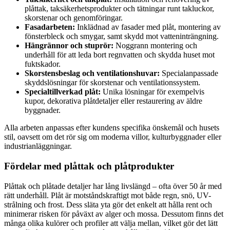
plåttak, taksäkerhetsprodukter och tätningar runt takluckor,
skorstenar och genomföringar.
Fasadarbeten:
Inklädnad av fasader med plåt, montering av
fönsterbleck och smygar, samt skydd mot vatteninträngning.
Hängrännor och stuprör:
Noggrann montering och
underhåll för att leda bort regnvatten och skydda huset mot
fuktskador.
Skorstensbeslag och ventilationshuvar:
Specialanpassade
skyddslösningar för skorstenar och ventilationssystem.
Specialtillverkad plåt:
Unika lösningar för exempelvis
kupor, dekorativa plåtdetaljer eller restaurering av äldre
byggnader.
Alla arbeten anpassas efter kundens specifika önskemål och husets
stil, oavsett om det rör sig om moderna villor, kulturbyggnader eller
industrianläggningar.
Fördelar med plåttak och plåtprodukter
Plåttak och plåtade detaljer har lång livslängd – ofta över 50 år med
rätt underhåll. Plåt är motståndskraftigt mot både regn, snö, UV-
strålning och frost. Dess släta yta gör det enkelt att hålla rent och
minimerar risken för påväxt av alger och mossa. Dessutom finns det
många olika kulörer och profiler att välja mellan, vilket gör det lätt