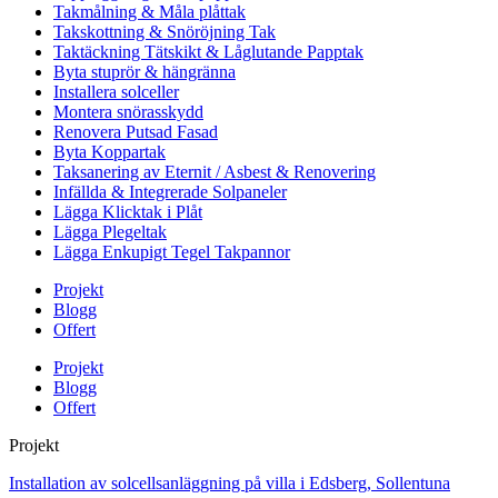
Takmålning & Måla plåttak
Takskottning & Snöröjning Tak
Taktäckning Tätskikt & Låglutande Papptak
Byta stuprör & hängränna
Installera solceller
Montera snörasskydd
Renovera Putsad Fasad
Byta Koppartak
Taksanering av Eternit / Asbest & Renovering
Infällda & Integrerade Solpaneler
Lägga Klicktak i Plåt
Lägga Plegeltak
Lägga Enkupigt Tegel Takpannor
Projekt
Blogg
Offert
Projekt
Blogg
Offert
Projekt
Installation av solcellsanläggning på villa i Edsberg, Sollentuna