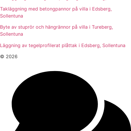
Takläggning med betongpannor på villa i Edsberg,
Sollentuna
Byte av stuprör och hängrännor på villa i Tureberg,
Sollentuna
Läggning av tegelprofilerat plåttak i Edsberg, Sollentuna
© 2026