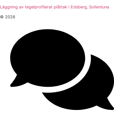
Läggning av tegelprofilerat plåttak i Edsberg, Sollentuna
© 2026